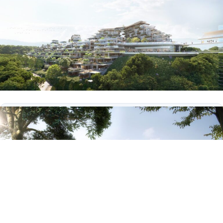
UNIÓN EUROPEA
Fondo Social Europeo
El FSE invierte en tu futuro
Programa Emplea-T — Orden de 3 de octubre de
2024
Esta actuación está financiada por la Consejería de
Empleo, Empresa y Trabajo Autónomo de la Junta de
Andalucía, en el marco del Programa Emplea-T,
regulado por la Orden de 3 de octubre de 2024 (BOJA