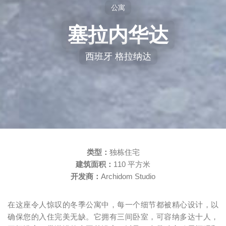
公寓
塞拉内华达
西班牙 格拉纳达
类型：
独栋住宅
建筑面积：
110 平方米
开发商：
Archidom Studio
在这座令人惊叹的冬季公寓中，每一个细节都被精心设计，以
确保您的入住完美无缺。它拥有三间卧室，可容纳多达十人，