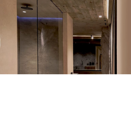
UNIÓN EUROPEA
Fondo Social Europeo
El FSE invierte en tu futuro
Programa Emplea-T — Orden de 3 de octubre de
2024
Esta actuación está financiada por la Consejería de
Empleo, Empresa y Trabajo Autónomo de la Junta de
Andalucía, en el marco del Programa Emplea-T,
regulado por la Orden de 3 de octubre de 2024 (BOJA
nº 197/2024), y cofinanciada por el Fondo Social
Europeo Plus (FSE+).