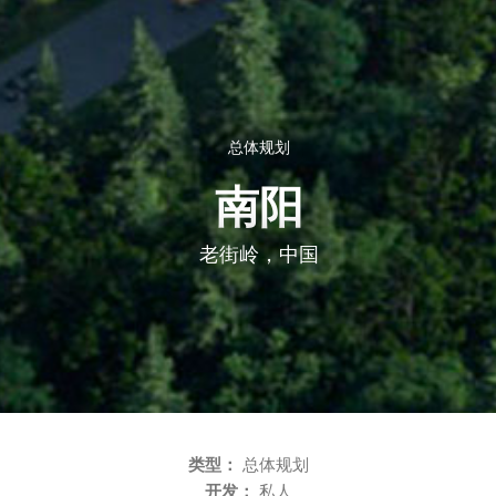
总体规划
南阳
老街岭，中国
类型：
总体规划
开发：
私人