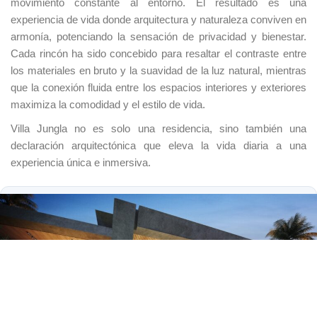
movimiento constante al entorno. El resultado es una
experiencia de vida donde arquitectura y naturaleza conviven en
armonía, potenciando la sensación de privacidad y bienestar.
Cada rincón ha sido concebido para resaltar el contraste entre
los materiales en bruto y la suavidad de la luz natural, mientras
que la conexión fluida entre los espacios interiores y exteriores
maximiza la comodidad y el estilo de vida.
Villa Jungla no es solo una residencia, sino también una
declaración arquitectónica que eleva la vida diaria a una
experiencia única e inmersiva.
UNIÓN EUROPEA
Fondo Social Europeo
El FSE invierte en tu futuro
Programa Emplea-T — Orden de 3 de octubre de
2024
Esta actuación está financiada por la Consejería de