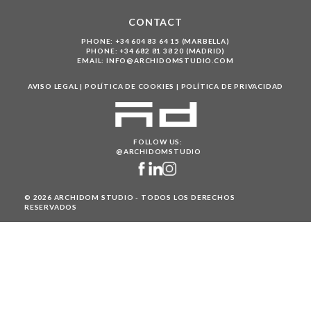
CONTACT
PHONE:
+34 604 83 64 15 (MARBELLA)
PHONE:
+34 682 81 38 20 (MADRID)
EMAIL:
INFO@ARCHIDOMSTUDIO.COM
AVISO LEGAL
|
POLÍTICA DE COOKIES
|
POLÍTICA DE PRIVACIDAD
FOLLOW US:
@ARCHIDOMSTUDIO
© 2026 ARCHIDOM STUDIO - TODOS LOS DERECHOS
RESERVADOS
UNIÓN EUROPEA
Fondo Social Europeo
El FSE invierte en tu futuro